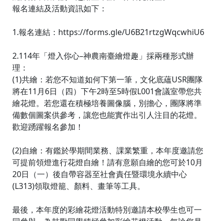
報名連結及活動資訊如下：
1.報名連結：https://forms.gle/U6B21rtzgWqcwhiU6
2.114年「燈入你心–神農南臺繪燈趣」採兩種形式辦
理：
(1)共繪：若您不知道如何下第一筆，文化底蘊USR團隊
將在11月6日（四）下午2時至5時假L001會議室帶您共
繪花燈。若您還在積極培養圖像腦，別擔心，團隊將準
備數個圖案供參考，讓您也能實作出引人注目的花燈。
歡迎踴躍報名參加！
(2)自繪：有鑑於學期間業務、課業繁重，本年度邀請您
可提前領燈進行花燈自繪！請有意願自繪的您可於10月
20日（一）後自帶容器至社會責任暨環境永續中心
(L313)領取燈籠、顏料、畫筆等工具。
最後，本年度的彩繪花燈活動特別邀請本校學生也可一