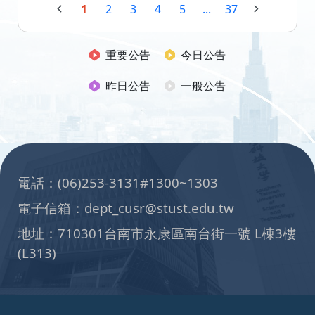
1
2
3
4
5
...
37
重要公告
今日公告
昨日公告
一般公告
:::
電話：(06)253-3131#1300~1303
電子信箱：dept_cusr@stust.edu.tw
地址：710301台南市永康區南台街一號 L棟3樓
(L313)