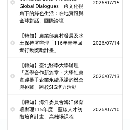
2026/07/15
Global Dialogues｜跨文化視
角下的綠色生活：在地實踐與
全球對話」國際論壇
【轉知】農業部農村發展及水
土保持署辦理「116年青年回
2026/07/14
鄉行動獎勵計畫」
【轉知】臺北醫學大學辦理
「產學合作新篇章：大學社會
2026/07/13
實踐攜手企業永續承諾的機會
與挑戰」跨校SIG培力活動
【轉知】海洋委員會海洋保育
署辦理115年度「藍碳人才初
2026/07/10
階培育計畫」高雄場課程