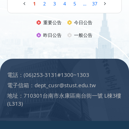
1
2
3
4
5
...
37
重要公告
今日公告
昨日公告
一般公告
:::
電話：(06)253-3131#1300~1303
電子信箱：dept_cusr@stust.edu.tw
地址：710301台南市永康區南台街一號 L棟3樓
(L313)