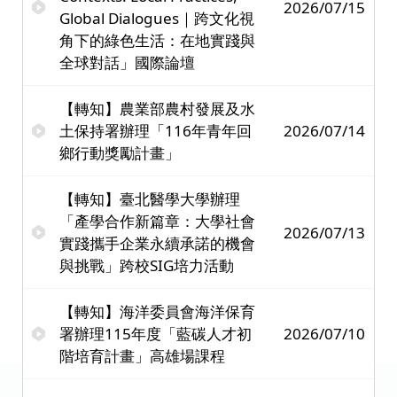
2026/07/15
Global Dialogues｜跨文化視
角下的綠色生活：在地實踐與
全球對話」國際論壇
【轉知】農業部農村發展及水
土保持署辦理「116年青年回
2026/07/14
鄉行動獎勵計畫」
【轉知】臺北醫學大學辦理
「產學合作新篇章：大學社會
2026/07/13
實踐攜手企業永續承諾的機會
與挑戰」跨校SIG培力活動
【轉知】海洋委員會海洋保育
署辦理115年度「藍碳人才初
2026/07/10
階培育計畫」高雄場課程